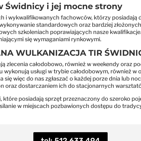
 Świdnicy i jej mocne strony
h i wykwalifikowanych fachowców, którzy posiadają d
 wykonywanie standardowych oraz bardziej złożonych 
owych szkoleniach poprawiających nasze kwalifikacje.
niającymi się wymaganiami rynkowymi.
NA WULKANIZACJA TIR ŚWIDNI
ują zlecenia całodobowo, również w weekendy oraz po
 wykonują usługi w trybie całodobowym, również w o
ię więc do nas zgłaszać o każdej porze dnia lub noc
n oraz dostarczaniem ich do stacjonarnych warsztat
tóre posiadają sprzęt przeznaczony do szeroko pojęt
ilanie w miejscach pozbawionych dostępu do tradycyjn
tel: 512 633 494