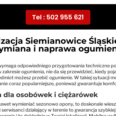
Tel : 502 955 621
zacja Siemianowice Śląskie
ymiana i naprawa ogumien
wymaga odpowiedniego przygotowania techniczne po
akresie ogumienia, nie da się przewidzieć, kiedy poja
zedmiot możesz przebić ogumienie. W takiej sytuacji 
anie coraz popularniejsze, ponieważ gwarantuje komf
 dla osobówek i ciężarówek
 nawet wymieniać sezonowo opony, to doskonale wiesz
i serwisanci działający w terenie to gwarancja szybk
czepie i to dokładnie w Twojej lokalizacji. Mobilna wu