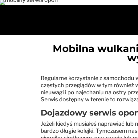
Mobilna wulkani
w
Regularne korzystanie z samochodu 
częstych przeglądów w tym również w z
nieuwagi i po najechaniu na ostry pr
Serwis dostępny w terenie to rozwiąz
Dojazdowy serwis opon
Jeżeli kiedyś musiałeś naprawiać lub
bardzo długie kolejki. Tymczasem nas
ciągniku siodłowym, przyczepie lub na