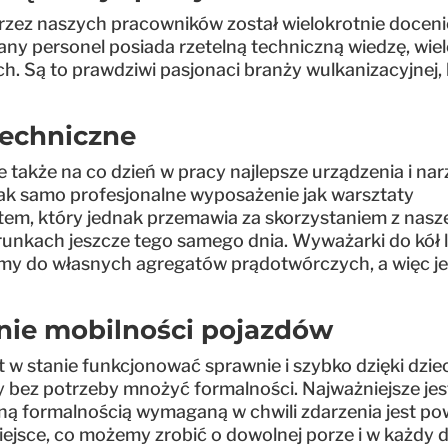
zez naszych pracowników został wielokrotnie doceni
ny personel posiada rzetelną techniczną wiedzę, wiel
. Są to prawdziwi pasjonaci branży wulkanizacyjnej, k
techniczne
 także na co dzień w pracy najlepsze urządzenia i nar
k samo profesjonalne wyposażenie jak warsztaty
, który jednak przemawia za skorzystaniem z naszej 
nkach jeszcze tego samego dnia. Wyważarki do kół l
y do własnych agregatów prądotwórczych, a więc jeste
nie mobilności pojazdów
st w stanie funkcjonować sprawnie i szybko dzięki dz
y bez potrzeby mnożyć formalności. Najważniejsze jes
dyną formalnością wymaganą w chwili zdarzenia jest po
ejsce, co możemy zrobić o dowolnej porze i w każdy 