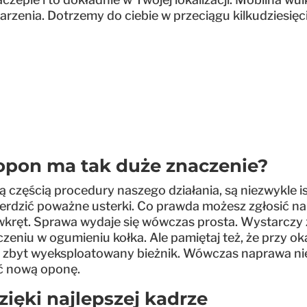
rzenia. Dotrzemy do ciebie w przeciągu kilkudziesięc
:
opon ma tak duże znaczenie?
są częścią procedury naszego działania, są niezwykle 
rdzić poważne usterki. Co prawda możesz zgłosić na
e wkręt. Sprawa wydaje się wówczas prosta. Wystarc
zeniu w ogumieniu kołka. Ale pamiętaj też, że przy o
eż zbyt wyeksploatowany bieżnik. Wówczas naprawa nie
ć nową oponę.
ięki najlepszej kadrze