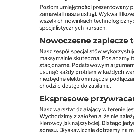
Poziom umiejętności prezentowany pr
zamawiali nasze usługi. Wykwalifikowa
wszelkich nowinkach technologicznych
specjalistycznych kursach.
Nowoczesne zaplecze 
Nasz zespół specjalistów wykorzystuje
maksymalnie skuteczna. Posiadamy ta
stacjonarne. Podstawowym argumentem
usunąć każdy problem w każdych waru
niezbędne elektronarzędzia podłączam
chodzi o dostęp do zasilania.
Ekspresowe przywraca
Nasz warsztat działający w terenie je
Wychodzimy z założenia, że nie należ
kierowcy jak najszybciej. Dlatego je
adresu. Błyskawicznie dotrzemy na mi