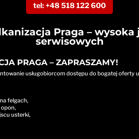
tel: +48 518 122 600
kanizacja Praga – wysoka 
serwisowych
JA PRAGA – ZAPRASZAMY!
rantowanie usługobiorcom dostępu do bogatej oferty u
na felgach,
 opon,
scu usterki,