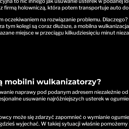
yjna to nic innego jak usuwanie usterek w podanej loka
z firmą holowniczą, która potem transportuje auto d
ugim oczekiwaniem na rozwiązanie problemu. Dlaczego
oza tym kolegi są coraz dłuższe, a mobilna wulkanizac
ane miejsce w przeciągu kilkudziesięciu minut niezal
 mobilni wulkanizatorzy?
zowanie naprawy pod podanym adresem niezależnie od t
esjonalne usuwanie najróżniejszych usterek w ogumie
wcy może się zdarzyć zapomnieć o wymianie ogumie
dzieś wyjechać. W takiej sytuacji właśnie pomożemy