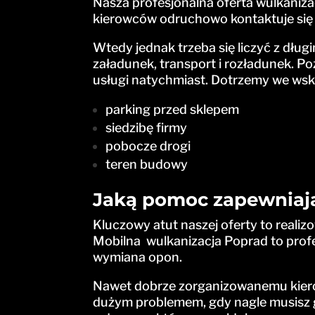
Nasza profesjonalna oferta wulkanizac
kierowców odruchowo kontaktuje się 
Wtedy jednak trzeba się liczyć z dł
załadunek, transport i rozładunek. P
usługi natychmiast. Dotrzemy we wskaz
parking przed sklepem
siedzibę firmy
pobocze drogi
teren budowy
Jaką pomoc zapewniają
Kluczowy atut naszej oferty to reali
Mobilna wulkanizacja Poprad to prof
wymiana opon.
Nawet dobrze zorganizowanemu kiero
dużym problemem, gdy nagle musisz g