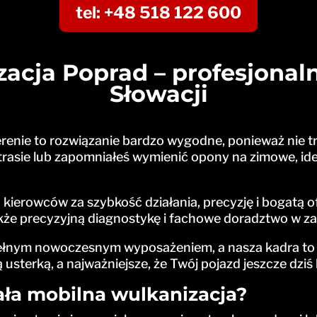
tel: +48 518 122 600
acja Poprad – profesjonal
Słowacji
enie to rozwiązanie bardzo wygodne, ponieważ nie t
w trasie lub zapomniałeś wymienić opony na zimowe, i
kierowców za szybkość działania, precyzję i bogatą 
akże precyzyjną diagnostykę i fachowe doradztwo w 
pełnym nowoczesnym wyposażeniem, a nasza kadra to
 usterką, a najważniejsze, że Twój pojazd jeszcze dzi
ała mobilna wulkanizacja?