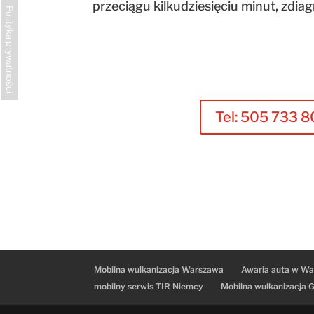
przeciągu kilkudziesięciu minut, zdi
Polityka prywatności
Tel: 505 733 8
Mobilna wulkanizacja Warszawa
Awaria auta w Wa
mobilny serwis TIR Niemcy
Mobilna wulkanizacja 