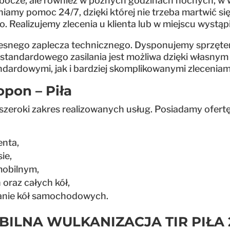
robocze, ale również w późnych godzinach nocnych, w 
niamy pomoc 24/7, dzięki której nie trzeba martwić 
 Realizujemy zlecenia u klienta lub w miejscu wystąpi
zesnego zaplecza technicznego. Dysponujemy sprzęt
od standardowego zasilania jest możliwa dzięki własn
ndardowymi, jak i bardziej skomplikowanymi zleceniam
pon – Piła
szeroki zakres realizowanych usług. Posiadamy ofertę 
enta,
ie,
mobilnym,
oraz całych kół,
anie kół samochodowych.
BILNA WULKANIZACJA TIR PIŁA 