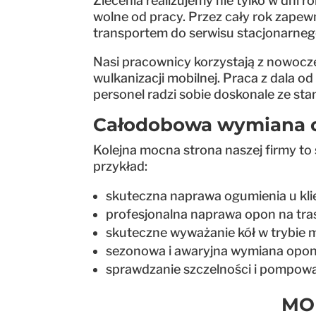
Zlecenia realizujemy nie tylko w dni 
wolne od pracy. Przez cały rok zapew
transportem do serwisu stacjonarnego.
Nasi pracownicy korzystają z nowoc
wulkanizacji mobilnej. Praca z dala 
personel radzi sobie doskonale ze sta
Całodobowa wymiana o
Kolejna mocna strona naszej firmy to 
przykład:
skuteczna naprawa ogumienia u kli
profesjonalna naprawa opon na tras
skuteczne wyważanie kół w trybie 
sezonowa i awaryjna wymiana opon 
sprawdzanie szczelności i pompow
MO