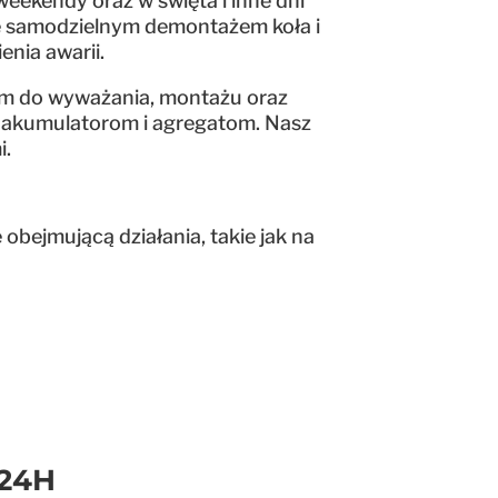
weekendy oraz w święta i inne dni
się samodzielnym demontażem koła i
enia awarii.
em do wyważania, montażu oraz
ym akumulatorom i agregatom. Nasz
i.
obejmującą działania, takie jak na
24H