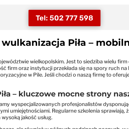
Tel: 502 777 598
wulkanizacja Piła – mobil
jewództwie wielkopolskim. Jest to siedziba wielu firm
ość firm oraz instytucji przekłada się na spory ruch 
yzacyjne w Pile. Jeśli chodzi o naszą firmę to oferu
iła – kluczowe mocne strony nasz
iamy wyspecjalizowanych profesjonalistów dysponując
 umiejętnościami. Regularne szkolenia sprawiają, że
za wysoką jakość usług.