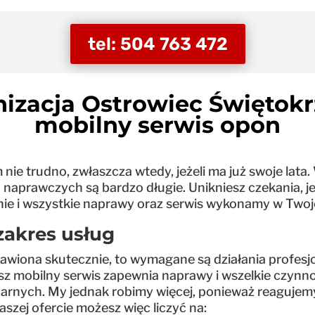
tel: 504 763 472
izacja Ostrowiec Świętokr
mobilny serwis opon
e trudno, zwłaszcza wtedy, jeżeli ma już swoje lata.
 naprawczych są bardzo długie. Unikniesz czekania, j
ie i wszystkie naprawy oraz serwis wykonamy w Twojej
zakres usług
awiona skutecznie, to wymagane są działania profesj
Nasz mobilny serwis zapewnia naprawy i wszelkie czy
arnych. My jednak robimy więcej, ponieważ reagujemy 
naszej ofercie możesz więc liczyć na: