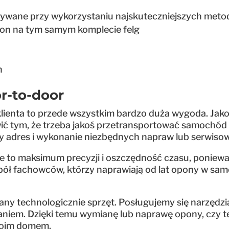
ywane przy wykorzystaniu najskuteczniejszych met
on na tym samym komplecie felg
on
or-to-door
 klienta to przede wszystkim bardzo duża wygoda. Ja
twić tym, że trzeba jakoś przetransportować samochó
 adres i wykonanie niezbędnych napraw lub serwiso
e to maksimum precyzji i oszczędność czasu, poniew
espół fachowców, którzy naprawiają od lat opony w 
 technologicznie sprzęt. Posługujemy się narzędzia
aniem. Dzięki temu wymianę lub naprawę opony, czy 
Twoim domem.