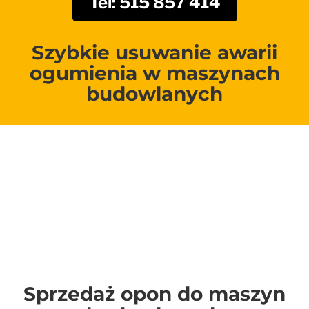
Tel: 515 857 414
Szybkie usuwanie awarii
ogumienia w maszynach
budowlanych
Naprawa opon w
ładowarkach i koparkach
Piaseczno
Sprzedaż opon do maszyn