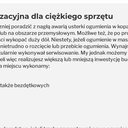
acyjna dla ciężkiego sprzętu
niej poradzić z nagłą awarią usterki ogumienia w kop
ub na obszarze przemysłowym. Możliwe też, że po pr
ci wykopać duży dół. Niestety, jeżeli ogumienie w ma
 nietrudno o rozcięcie lub przebicie ogumienia. Wynajm
regularnie wykonywał serwisowanie. My jednak możem
eli więc realizujesz większą lub mniejszą inwestycję 
na miejscu wykonamy:
 także bezdętkowych