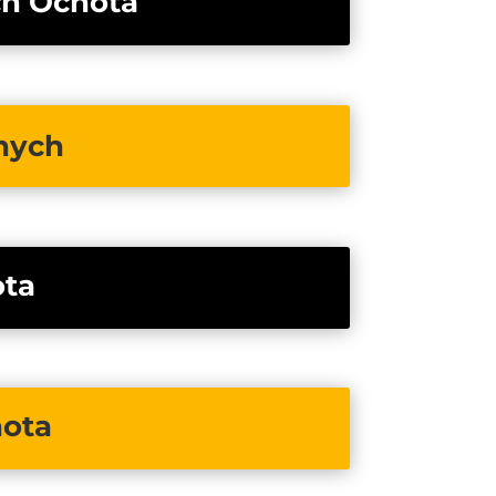
ch Ochota
nych
ta
ota