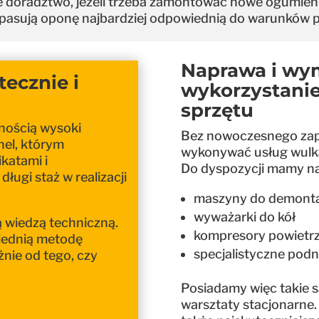
 doradztwo, jeżeli trzeba zamontować nowe ogumienie
pasują oponę najbardziej odpowiednią do warunków 
Naprawa i wy
ecznie i
wykorzystani
sprzętu
wnością wysoki
Bez nowoczesnego zap
nel, którym
wykonywać usług wulka
katami i
Do dyspozycji mamy n
ługi staż w realizacji
maszyny do demonta
wyważarki do kół
ą wiedzą techniczną.
kompresory powietr
iednią metodę
specjalistyczne podn
nie od tego, czy
Posiadamy więc takie 
warsztaty stacjonarne