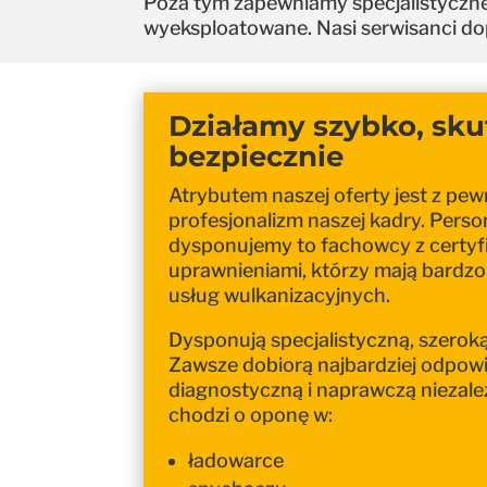
Poza tym zapewniamy specjalistyczne
wyeksploatowane. Nasi serwisanci do
Działamy szybko, skut
bezpiecznie
Atrybutem naszej oferty jest z pe
profesjonalizm naszej kadry. Perso
dysponujemy to fachowcy z certyfi
uprawnieniami, którzy mają bardzo d
usług wulkanizacyjnych.
Dysponują specjalistyczną, szerok
Zawsze dobiorą najbardziej odpow
diagnostyczną i naprawczą niezależ
chodzi o oponę w:
ładowarce