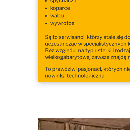
spychaczu
koparce
walcu
wywrotce
Są to serwisanci, którzy stale się d
uczestnicząc w specjalistycznych k
Bez względu na typ usterki i rodza
wielkogabarytowej zawsze znajdą n
To prawdziwi pasjonaci, których n
nowinka technologiczna.