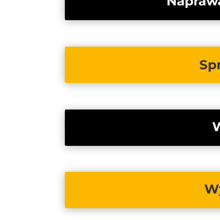
Naprawa
Sp
W
Wy