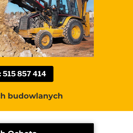
l: 515 857 414
ch budowlanych