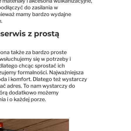
 materiały i akcesoria wulkanizacyjne,
odłączyć do zasilania w
nieważ mamy bardzo wydajne
e.
serwis z prostą
iona także za bardzo proste
wsłuchujemy się w potrzeby i
 dlatego chcąc sprostać ich
ujemy formalności. Najważniejsza
oda i komfort. Dlatego też wystarczy
dać adres. To nam wystarczy do
 którą dodatkowo możemy
ia i o każdej porze.