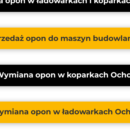
 opon w ładowarkach i koparka
rzedaż opon do maszyn budowla
ymiana opon w koparkach Ocho
miana opon w ładowarkach Och