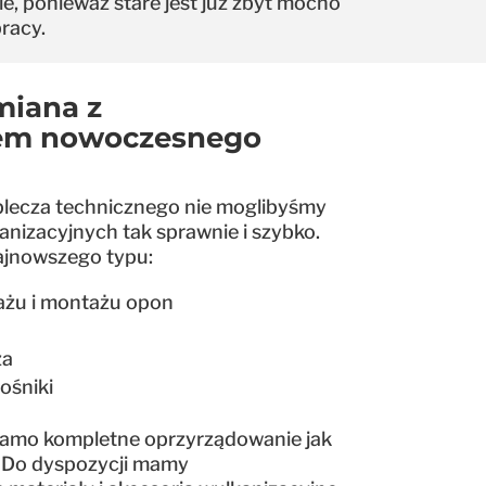
, ponieważ stare jest już zbyt mocno
pracy.
miana z
em nowoczesnego
lecza technicznego nie moglibyśmy
nizacyjnych tak sprawnie i szybko.
ajnowszego typu:
żu i montażu opon
za
ośniki
samo kompletne oprzyrządowanie jak
. Do dyspozycji mamy