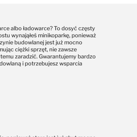
arce albo ładowarce? To dosyć częsty
ostu wynająłeś minikoparkę, ponieważ
szynie budowlanej jest już mocno
ując ciężki sprzęt, nie zawsze
y temu zaradzić. Gwarantujemy bardzo
budowlaną i potrzebujesz wsparcia