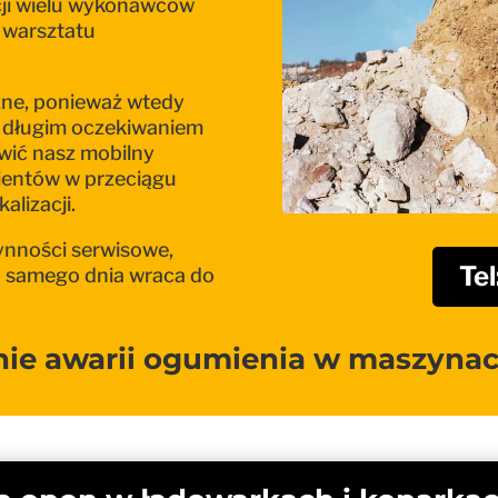
cji wielu wykonawców
 warsztatu
czne, ponieważ wtedy
 i długim oczekiwaniem
wić nasz mobilny
lientów w przeciągu
alizacji.
ynności serwisowe,
Te
o samego dnia wraca do
nie awarii ogumienia w maszyna