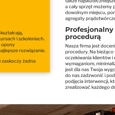
także najskuteczniejsze
a cały sprzęt możemy p
dowolnym miejscu, po
agregaty prądotwórcz
Profesjonalny 
okształcają,
procedurą
ursach i szkoleniach.
j opony
Nasza firma jest docen
ajlepsze rozwiązanie.
procedury. Na bieżąco 
oczekiwania klientów i
ie zaskoczy żadna
wymaganiom, minimaliz
jest dla nas Twoja wyg
do nas zadzwonić i po
podjęcia interwencji,
zrealizować każdego dn