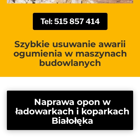
Tel: 515 857 414
Szybkie usuwanie awarii
ogumienia w maszynach
budowlanych
Naprawa opon w
ładowarkach i koparkach
Białołęka