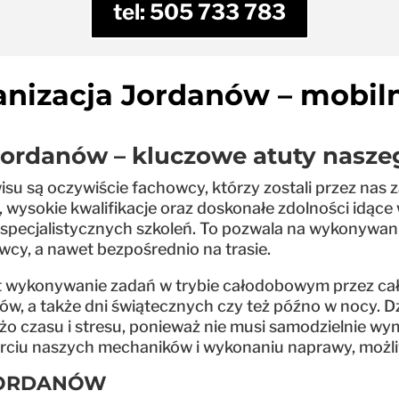
tel: 505 733 783
nizacja Jordanów – mobil
Jordanów – kluczowe atuty nasze
u są oczywiście fachowcy, którzy zostali przez nas za
wysokie kwalifikacje oraz doskonałe zdolności idące
 specjalistycznych szkoleń. To pozwala na wykonywanie
cy, a nawet bezpośrednio na trasie.
jest wykonywanie zadań w trybie całodobowym przez c
, a także dni świątecznych czy też późno w nocy. D
o czasu i stresu, ponieważ nie musi samodzielnie wy
rciu naszych mechaników i wykonaniu naprawy, możliwe
JORDANÓW