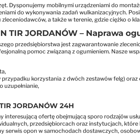
rzęt. Dysponujemy mobilnymi urządzeniami do montaż
eniami do wykonywania zadań wulkanizacyjnych. Pos
zleceniodawców, a także w terenie, gdzie ciężko o kl
 TIR JORDANÓW – Naprawa ogu
szego przedsiębiorstwa jest zagwarantowanie zlece
ofesjonalną pomoc związaną z ogumieniem. Nasze wspa
ta,
 przypadku korzystania z dwóch zestawów felg) oraz 
o uzupełnianie,
TIR JORDANÓW 24H
interesującą ofertę obejmującą sporo rodzajów usług
dualnych, przedsiębiorcach oraz instytucjach, które 
y serwis opon w samochodach dostawczych, osobowych