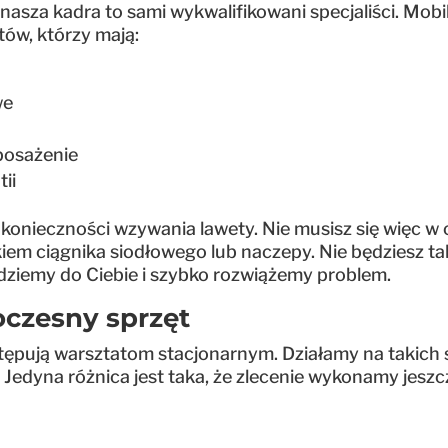
asza kadra to sami wykwalifikowani specjaliści. Mob
tów, którzy mają:
we
posażenie
tii
k konieczności wzywania lawety. Nie musisz się więc
iem ciągnika siodłowego lub naczepy. Nie będziesz tak
dziemy do Ciebie i szybko rozwiążemy problem.
oczesny sprzęt
stępują warsztatom stacjonarnym. Działamy na takic
 Jedyna różnica jest taka, że zlecenie wykonamy jesz