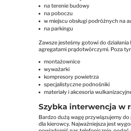
na terenie budowy
na poboczu
w miejscu obsługi podróżnych na a
na parkingu
Zawsze jesteśmy gotowi do działania
agregatami prądotwórczymi. Poza tym
montażownice
wyważarki
kompresory powietrza
specjalistyczne podnośniki
materiały i akcesoria wulkanizacyj
Szybka interwencja w 
Bardzo dużą wagę przywiązujemy do 
dla kierowcy. Najważniejsza jest wygod
powiadomić nas telefonicznie, podać a