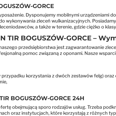
BOGUSZÓW-GORCE
wyposażenie. Dysponujemy mobilnymi urządzeniami do
do wykonywania zleceń wulkanizacyjnych. Posiadamy t
ceniodawców, a także w terenie, gdzie ciężko o klasyc
N TIR BOGUSZÓW-GORCE – Wymi
naszego przedsiębiorstwa jest zagwarantowanie zlec
ofesjonalną pomoc związaną z oponami. Nasze wsparci
 przypadku korzystania z dwóch zestawów felg) oraz 
nie,
TIR BOGUSZÓW-GORCE 24H
fertę obejmującą sporo rodzajów usług. Trzeba podkre
rmach oraz instytucjach, które korzystają z różnych 