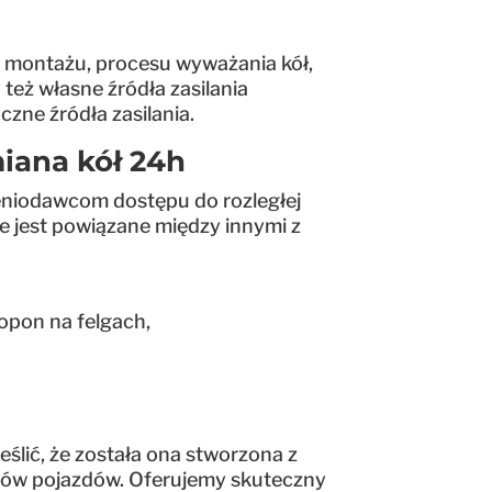
 montażu, procesu wyważania kół,
eż własne źródła zasilania
zne źródła zasilania.
ana kół 24h
eniodawcom dostępu do rozległej
e jest powiązane między innymi z
opon na felgach,
ślić, że została ona stworzona z
typów pojazdów. Oferujemy skuteczny