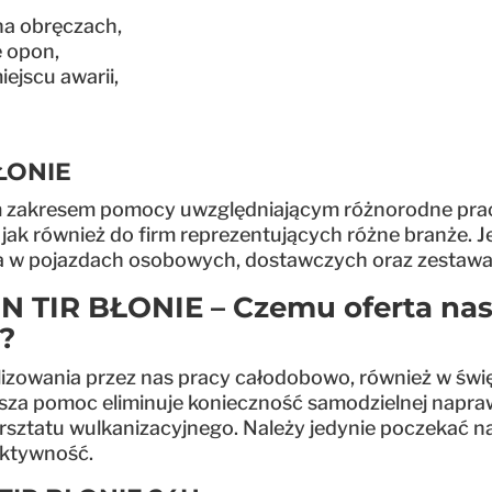
na obręczach,
e opon,
jscu awarii,
ŁONIE
m zakresem pomocy uwzględniającym różnorodne prace
jak również do firm reprezentujących różne branże. 
a w pojazdach osobowych, dostawczych oraz zestawa
TIR BŁONIE – Czemu oferta nasz
?
lizowania przez nas pracy całodobowo, również w świę
Nasza pomoc eliminuje konieczność samodzielnej napr
rsztatu wulkanizacyjnego. Należy jedynie poczekać n
fektywność.