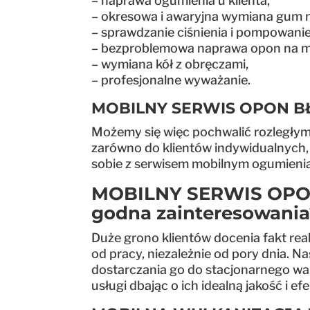
– naprawa ogumienia u klienta,
– okresowa i awaryjna wymiana gum 
– sprawdzanie ciśnienia i pompowani
– bezproblemowa naprawa opon na mie
– wymiana kół z obręczami,
– profesjonalne wyważanie.
MOBILNY SERWIS OPON B
Możemy się więc pochwalić rozległy
zarówno do klientów indywidualnych, 
sobie z serwisem mobilnym ogumieni
MOBILNY SERWIS OPON 
godna zainteresowania
Duże grono klientów docenia fakt rea
od pracy, niezależnie od pory dnia. 
dostarczania go do stacjonarnego wa
usługi dbając o ich idealną jakość i e