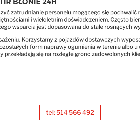
IR BŁONIE 24H
zyć zatrudnianie personelu mogącego się pochwalić r
jętnościami i wieloletnim doświadczeniem. Często bie
szego wsparcia jest dopasowana do stale rosnących
ażeniu. Korzystamy z pojazdów dostawczych wyposa
ozostałych form naprawy ogumienia w terenie albo u 
ty przekładają się na rozległe grono zadowolonych kl
tel: 514 566 492